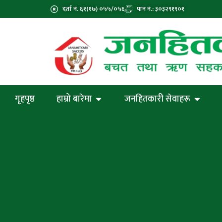
दर्ता नं. ६१(१७) ०५५/०५६
पान नं.: ३०३२९१९०१
गृहपृष्ठ
हाम्रो बारेमा
जनहितकारी सेवाहरू