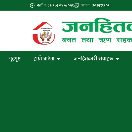
दर्ता नं. ६१(१७) ०५५/०५६
पान नं.: ३०३२९१९०१
गृहपृष्ठ
हाम्रो बारेमा
जनहितकारी सेवाहरू