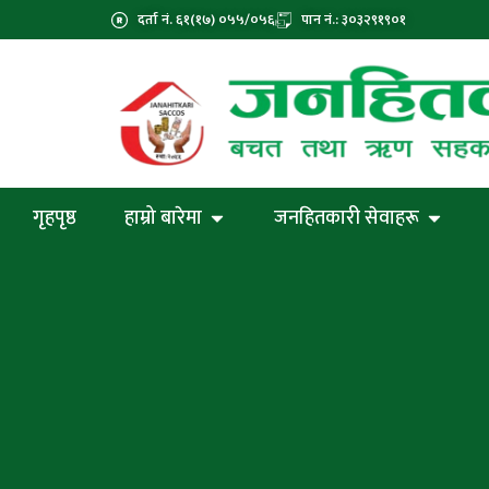
दर्ता नं. ६१(१७) ०५५/०५६
पान नं.: ३०३२९१९०१
गृहपृष्ठ
हाम्रो बारेमा
जनहितकारी सेवाहरू