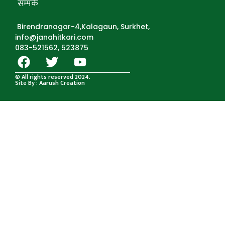
सम्पर्क
Birendranagar-4,Kalagaun, Surkhet,
info@janahitkari.com
083-521562, 523875
© All rights reserved 2024.
Site By : Aarush Creation