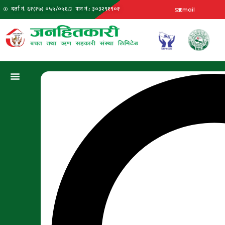
दर्ता नं. ६१(१७) ०५५/०५६
पान नं.: ३०३२९१९०१
Email