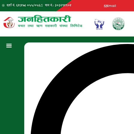
दर्ता नं. ६१(१७) ०५५/०५६
पान नं.: ३०३२९१९०१
Email