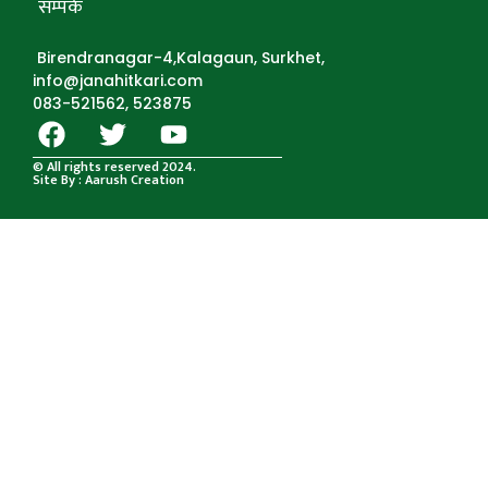
सम्पर्क
Birendranagar-4,Kalagaun, Surkhet,
info@janahitkari.com
083-521562, 523875
© All rights reserved 2024.
Site By : Aarush Creation