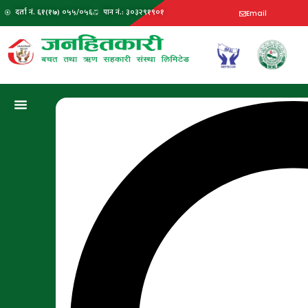
दर्ता नं. ६१(१७) ०५५/०५६
पान नं.: ३०३२९१९०१
Email