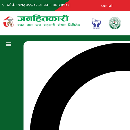
दर्ता नं. ६१(१७) ०५५/०५६
पान नं.: ३०३२९१९०१
Email