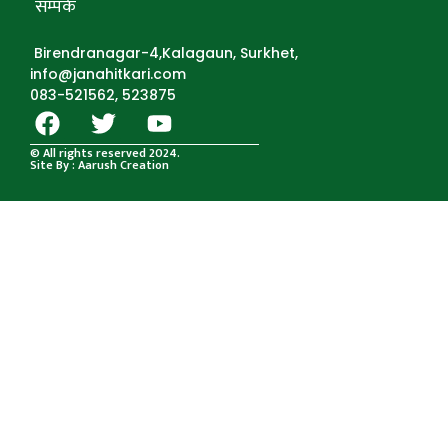
सम्पर्क
Birendranagar-4,Kalagaun, Surkhet,
info@janahitkari.com
083-521562, 523875
© All rights reserved 2024.
Site By : Aarush Creation