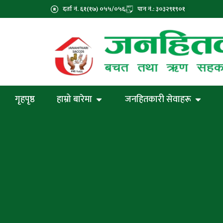
दर्ता नं. ६१(१७) ०५५/०५६
पान नं.: ३०३२९१९०१
गृहपृष्ठ
हाम्रो बारेमा
जनहितकारी सेवाहरू