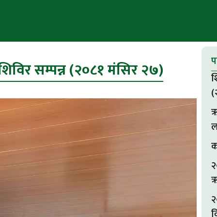
प
िविर सम्पन्न (२०८१ मंसिर २७)
श
(
ऋ
ल
क
२
ऋ
२
व