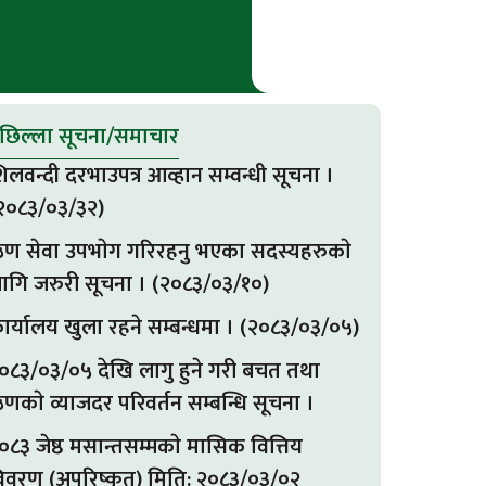
छिल्ला सूचना/समाचार
िलवन्दी दरभाउपत्र आव्हान सम्वन्धी सूचना ।
२०८३/०३/३२)
ण सेवा उपभाेग गरिरहनु भएका सदस्यहरुकाे
ागि जरुरी सूचना । (२०८३/०३/१०)
ार्यालय खुला रहने सम्बन्धमा । (२०८३/०३/०५)
०८३/०३/०५ देखि लागु हुने गरी बचत तथा
णकाे व्याजदर परिवर्तन सम्बन्धि सूचना ।
०८३ जेष्ठ मसान्तसम्मकाे मासिक वित्तिय
िवरण (अपरिष्कृत) मिति: २०८३/०३/०२