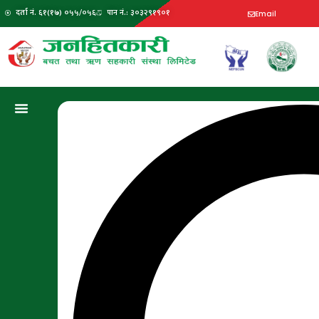
दर्ता नं. ६१(१७) ०५५/०५६
पान नं.: ३०३२९१९०१
Email