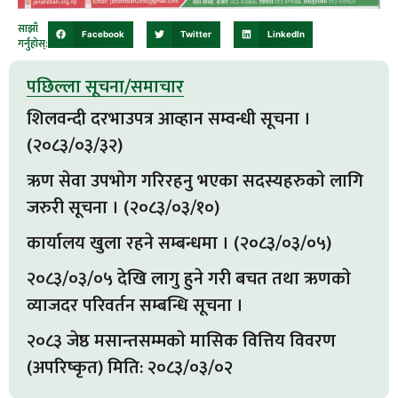
साझाँ
Facebook
Twitter
LinkedIn
गर्नुहोस्:
पछिल्ला सूचना/समाचार
शिलवन्दी दरभाउपत्र आव्हान सम्वन्धी सूचना ।
(२०८३/०३/३२)
ऋण सेवा उपभाेग गरिरहनु भएका सदस्यहरुकाे लागि
जरुरी सूचना । (२०८३/०३/१०)
कार्यालय खुला रहने सम्बन्धमा । (२०८३/०३/०५)
२०८३/०३/०५ देखि लागु हुने गरी बचत तथा ऋणकाे
व्याजदर परिवर्तन सम्बन्धि सूचना ।
२०८३ जेष्ठ मसान्तसम्मकाे मासिक वित्तिय विवरण
(अपरिष्कृत) मिति: २०८३/०३/०२