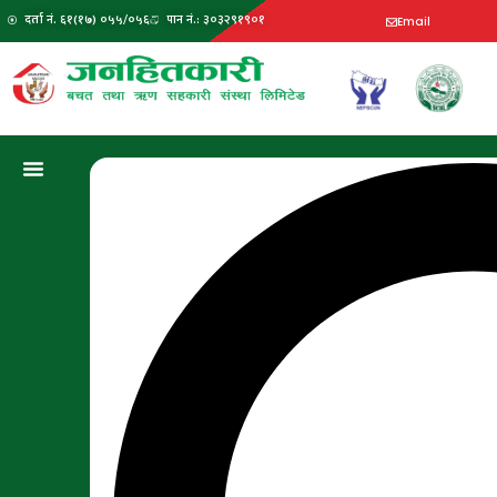
दर्ता नं. ६१(१७) ०५५/०५६
पान नं.: ३०३२९१९०१
Email