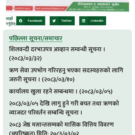
साझाँ
Facebook
Twitter
LinkedIn
गर्नुहोस्:
पछिल्ला सूचना/समाचार
शिलवन्दी दरभाउपत्र आव्हान सम्वन्धी सूचना ।
(२०८३/०३/३२)
ऋण सेवा उपभाेग गरिरहनु भएका सदस्यहरुकाे लागि
जरुरी सूचना । (२०८३/०३/१०)
कार्यालय खुला रहने सम्बन्धमा । (२०८३/०३/०५)
२०८३/०३/०५ देखि लागु हुने गरी बचत तथा ऋणकाे
व्याजदर परिवर्तन सम्बन्धि सूचना ।
२०८३ जेष्ठ मसान्तसम्मकाे मासिक वित्तिय विवरण
(अपरिष्कृत) मिति: २०८३/०३/०२