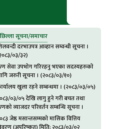
छिल्ला सूचना/समाचार
िलवन्दी दरभाउपत्र आव्हान सम्वन्धी सूचना ।
२०८३/०३/३२)
ण सेवा उपभाेग गरिरहनु भएका सदस्यहरुकाे
ागि जरुरी सूचना । (२०८३/०३/१०)
ार्यालय खुला रहने सम्बन्धमा । (२०८३/०३/०५)
०८३/०३/०५ देखि लागु हुने गरी बचत तथा
णकाे व्याजदर परिवर्तन सम्बन्धि सूचना ।
०८३ जेष्ठ मसान्तसम्मकाे मासिक वित्तिय
िवरण (अपरिष्कृत) मिति: २०८३/०३/०२