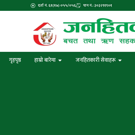
दर्ता नं. ६१(१७) ०५५/०५६
पान नं.: ३०३२९१९०१
गृहपृष्ठ
हाम्रो बारेमा
जनहितकारी सेवाहरू