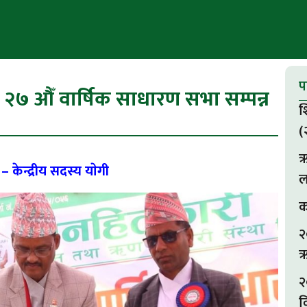
प
२७ औँ वार्षिक साधारण सभा सम्पन्न
श
(
ऋ
केन्द्रीय सदस्य याेगी
ल
क
२
ऋ
२
व