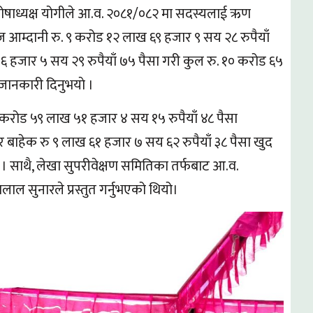
ाे । कोषाध्यक्ष योगीले आ.व. २०८१/०८२ मा सदस्यलाई ऋण
्याज आम्दानी रु. ९ करोड १२ लाख ६९ हजार ९ सय २८ रुपैयाँ
ख ६ हजार ५ सय २९ रुपैयाँ ७५ पैसा गरी कुल रु. १० करोड ६५
ानकारी दिनुभयाे ।
करोड ५९ लाख ५१ हजार ४ सय १५ रुपैयाँ ४८ पैसा
 बाहेक रु ९ लाख ६१ हजार ७ सय ६२ रुपैयाँ ३८ पैसा खुद
 । साथै, लेखा सुपरीवेक्षण समितिका तर्फबाट आ.व.
ल सुनारले प्रस्तुत गर्नुभएको थियो।