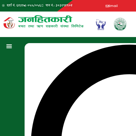
दर्ता नं. ६१(१७) ०५५/०५६
पान नं.: ३०३२९१९०१
Email