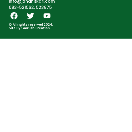
info@janahitkari.com
083-521562, 523875
© All rights reserved 2024.
Site By : Aarush Creation