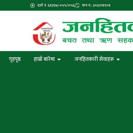
दर्ता नं. ६१(१७) ०५५/०५६
पान नं.: ३०३२९१९०१
गृहपृष्ठ
हाम्रो बारेमा
जनहितकारी सेवाहरू