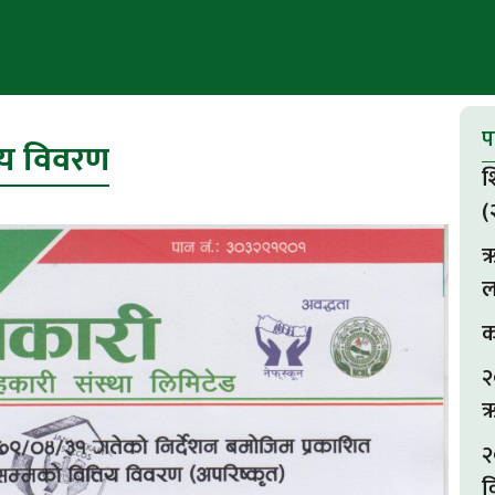
प
तिय विवरण
श
(
ऋ
ल
क
२
ऋ
२
व