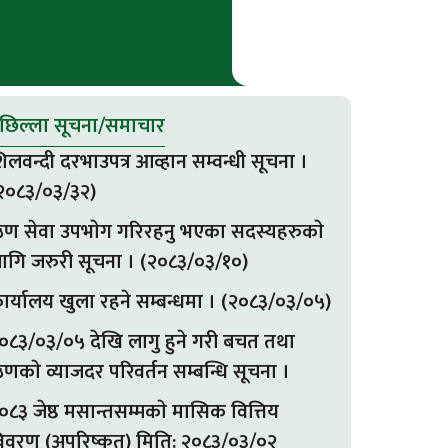
छिल्ला सूचना/समाचार
िलवन्दी दरभाउपत्र आव्हान सम्वन्धी सूचना ।
२०८३/०३/३२)
ण सेवा उपभाेग गरिरहनु भएका सदस्यहरुकाे
ागि जरुरी सूचना । (२०८३/०३/१०)
ार्यालय खुला रहने सम्बन्धमा । (२०८३/०३/०५)
०८३/०३/०५ देखि लागु हुने गरी बचत तथा
णकाे व्याजदर परिवर्तन सम्बन्धि सूचना ।
०८३ जेष्ठ मसान्तसम्मकाे मासिक वित्तिय
िवरण (अपरिष्कृत) मिति: २०८३/०३/०२