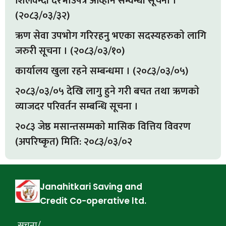
शिलवन्दी दरभाउपत्र आव्हान सम्वन्धी सूचना ।
(२०८३/०३/३२)
ऋण सेवा उपभाेग गरिरहनु भएका सदस्यहरुकाे लागि
जरुरी सूचना । (२०८३/०३/१०)
कार्यालय खुला रहने सम्बन्धमा । (२०८३/०३/०५)
२०८३/०३/०५ देखि लागु हुने गरी बचत तथा ऋणकाे
व्याजदर परिवर्तन सम्बन्धि सूचना ।
२०८३ जेष्ठ मसान्तसम्मकाे मासिक वित्तिय विवरण
(अपरिष्कृत) मिति: २०८३/०३/०२
Janahitkari Saving and
Credit Co-operative ltd.
सूचना/