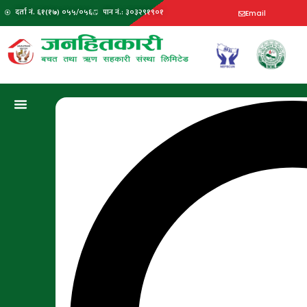
दर्ता नं. ६१(१७) ०५५/०५६
पान नं.: ३०३२९१९०१
Email