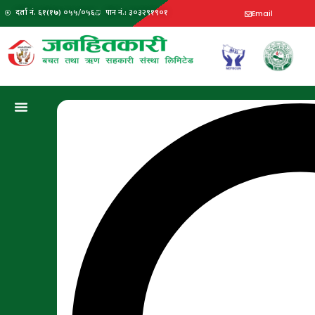
दर्ता नं. ६१(१७) ०५५/०५६
पान नं.: ३०३२९१९०१
Email