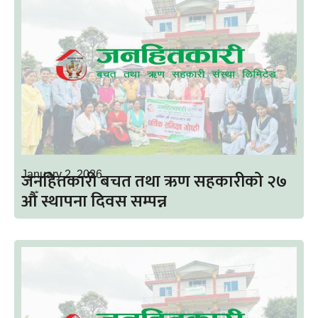
जनहितकारी बचत तथा ऋण सहकारीको २७
January 2, 2026
औँ स्थापना दिवस सम्पन्न