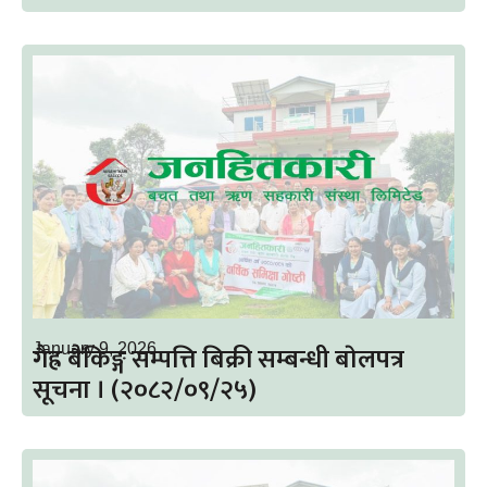
गैह्र बैंकिङ्ग सम्पत्ति बिक्री सम्बन्धी बाेलपत्र
January 9, 2026
सूचना । (२०८२/०९/२५)