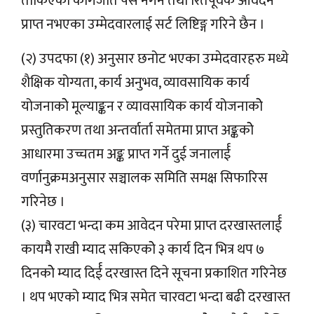
तोकिएको कागजात पेस नगर्ने तथा रितपूर्वक आवेदन
प्राप्त नभएका उम्मेदवारलाई सर्ट लिष्टिङ्ग गरिने छैन ।
(२) उपदफा (१) अनुसार छनोट भएका उम्मेदवारहरु मध्ये
शैक्षिक योग्यता, कार्य अनुभव, व्यावसायिक कार्य
योजनाकोे मूल्याङ्कन र व्यावसायिक कार्य योजनाकोे
प्रस्तुतिकरण तथा अन्तर्वार्ता समेतमा प्राप्त अङ्ककोे
आधारमा उच्चतम अङ्क प्राप्त गर्ने दुई जनालार्ई
वर्णानुक्रमअनुसार सञ्चालक समिति समक्ष सिफारिस
गरिनेछ ।
(३) चारवटा भन्दा कम आवेदन परेमा प्राप्त दरखास्तलार्ई
कायमैै राखी म्याद सकिएकोे ३ कार्य दिन भित्र थप ७
दिनकोे म्याद दिर्ई दरखास्त दिने सूचना प्रकाशित गरिनेछ
। थप भएको म्याद भित्र समेत चारवटा भन्दा बढी दरखास्त