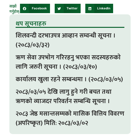
साझाँ
Facebook
Twitter
LinkedIn
गर्नुहोस्:
थप सूचनाहरु
शिलवन्दी दरभाउपत्र आव्हान सम्वन्धी सूचना ।
(२०८३/०३/३२)
ऋण सेवा उपभाेग गरिरहनु भएका सदस्यहरुकाे
लागि जरुरी सूचना । (२०८३/०३/१०)
कार्यालय खुला रहने सम्बन्धमा । (२०८३/०३/०५)
२०८३/०३/०५ देखि लागु हुने गरी बचत तथा
ऋणकाे व्याजदर परिवर्तन सम्बन्धि सूचना ।
२०८३ जेष्ठ मसान्तसम्मकाे मासिक वित्तिय विवरण
(अपरिष्कृत) मिति: २०८३/०३/०२