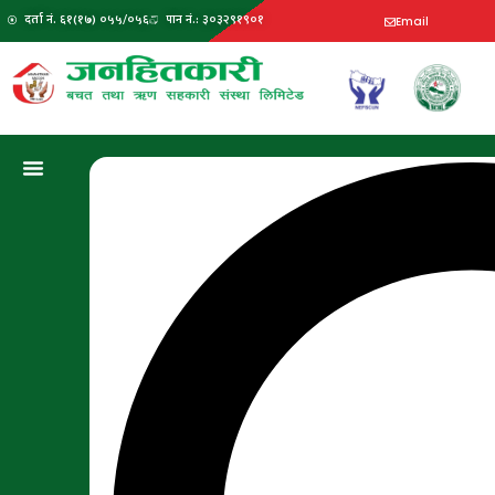
दर्ता नं. ६१(१७) ०५५/०५६
पान नं.: ३०३२९१९०१
Email