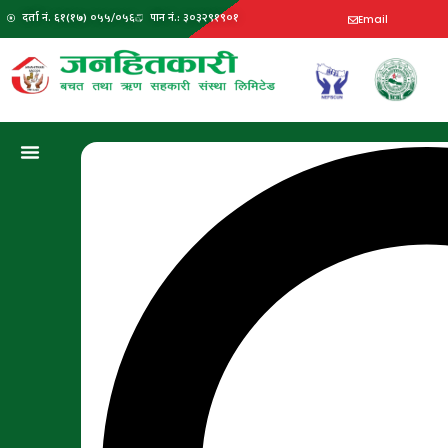
दर्ता नं. ६१(१७) ०५५/०५६
पान नं.: ३०३२९१९०१
Email