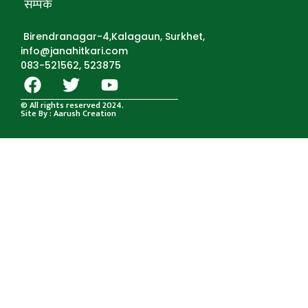
सम्पर्क
Birendranagar-4,Kalagaun, Surkhet,
info@janahitkari.com
083-521562, 523875
© All rights reserved 2024.
Site By : Aarush Creation